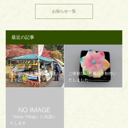
お知らせ一覧
最近の記事
伽耶院の紅葉祭りに出店し
ご依頼頂いた商品を制作い
ます。
たしました
『Jimny Village』に出店い
たします