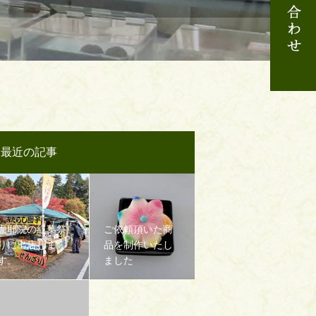
最近の記事
伽耶院の紅葉祭
ご依頼頂いた商
りに出店しま
品を制作いたし
す。
ました