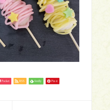
Pocket
RSS
feedly
Pin it